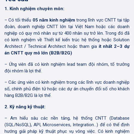
1. Kinh nghiệm chuyên môn:
– Có tối thiểu
05 năm kinh nghiệm
trong lĩnh vực CNTT tại tập
đoàn, doanh nghiệp CNTT lớn tại Việt Nam hoặc các doanh
nghiệp có quy mô nhân sự từ 400 nhân sự trở lên. Trong đó đã
có kinh nghiệm về Thiết kế kiến trúc hệ thống hoặc Solution
Architect / Technical Architect hoặc tham gia
ít nhất 2–3 dự
án CNTT quy mô lớn (B2B/B2G)
– Ứng viên đã có kinh nghiệm lead team đội nhóm, tổ trưởng
đội nhóm là lợi thế.
– Các ứng viên có kinh nghiệm trong các lĩnh vực doanh nghiệp
số, chính phủ điện tử hoặc các dự án chuyển đổi số cho khách
hàng B2B/B2G là lợi thế.
2. Kỹ năng kỹ thuật:
– Am hiểu sâu các nền tảng, hệ thống CNTT (Database
(SQL/NoSQL), API, Microservices, Integration…) để có thể định
hướng giải pháp kỹ thuật phục vụ vông việc. Có kinh nghiệm