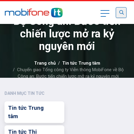
Viễn thông MobiFone về
Bộ Công an: Bước tiến
chiến lược mở ra kỷ
nguyên mới
Trang chủ
Tin tức Trung tâm
Chuyển giao Tổng công ty Viễn thông MobiFone về Bộ
Công an: Bước tiến chiến lược mở ra kỷ nguyên mới
DANH MỤC TIN TỨC
Tin tức Trung
tâm
Tin tức Thị