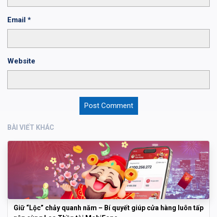
Email
*
Website
BÀI VIẾT KHÁC
Giữ “Lộc” chảy quanh năm – Bí quyết giúp cửa hàng luôn tấp