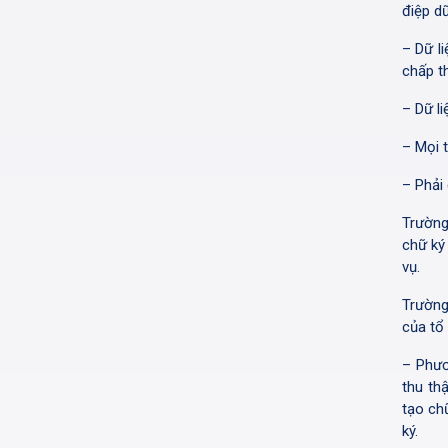
điệp dữ
– Dữ l
chấp t
– Dữ li
– Mọi t
– Phải
Trường
chữ ký
vụ.
Trường
của tổ
– Phươ
thu th
tạo ch
ký.