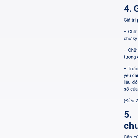
4. 
Giá trị
– Chữ 
chữ ký 
– Chữ 
tương 
– Trườ
yêu cầ
liệu đ
số của
(Điều 
5.
ch
Căn c