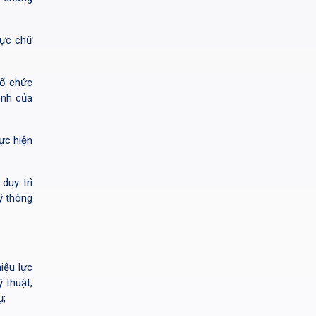
hực chữ
tổ chức
ịnh của
ực hiện
duy trì
ý thông
iệu lực
 thuật,
ụ;