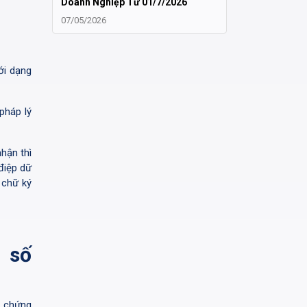
Doanh Nghiệp Từ 01/7/2026
07/05/2026
ới dạng
pháp lý
hận thì
điệp dữ
 chữ ký
 số
ụ chứng