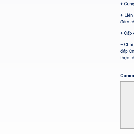
+ Cung
+ Liên
đảm ch
+ Cấp 
– Chứn
đáp ứn
thực c
Comm