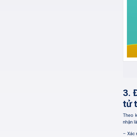
3.
tử 
Theo 
nhận l
– Xác 