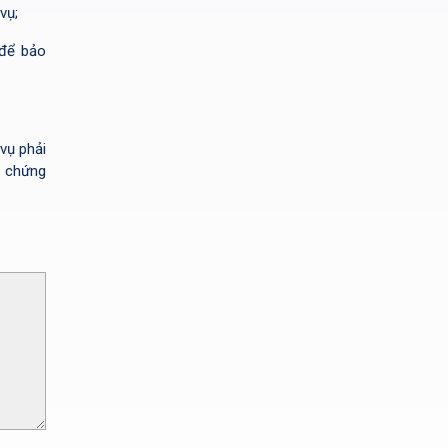
vụ;
 để bảo
vụ phải
ụ chứng