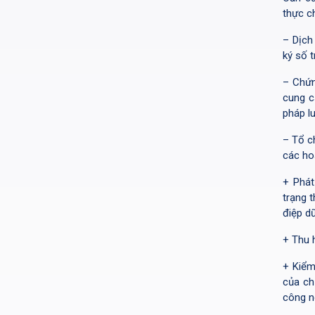
thực c
– Dịch
ký số 
– Chứn
cung c
pháp lu
– Tổ c
các ho
+ Phát
trạng 
điệp dữ
+ Thu 
+ Kiểm
của ch
công n