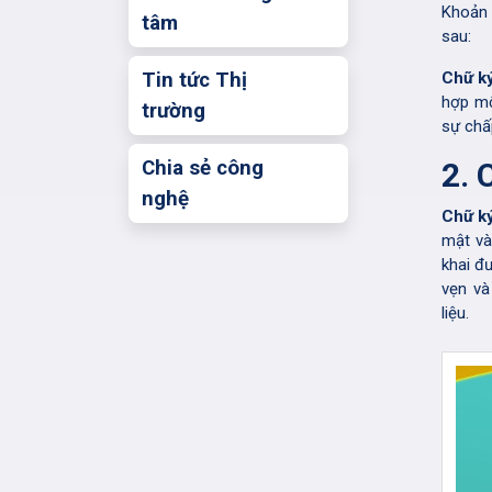
Khoản
tâm
sau:
Tin tức Thị
Chữ ký
hợp mộ
trường
sự chấ
Chia sẻ công
2. 
nghệ
Chữ k
mật và
khai đ
vẹn và
liệu.