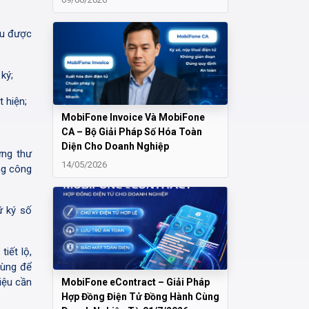
ệu được
ký;
t hiện;
MobiFone Invoice Và MobiFone
CA – Bộ Giải Pháp Số Hóa Toàn
Diện Cho Doanh Nghiệp
ứng thư
14/05/2026
ng công
ữ ký số
iết lộ,
dùng để
iệu cần
MobiFone eContract – Giải Pháp
Hợp Đồng Điện Tử Đồng Hành Cùng