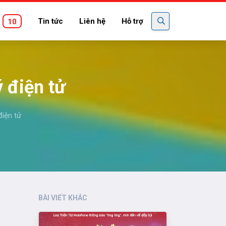
Tin tức
Liên hệ
Hỗ trợ
10
ý điện tử
điện tử
BÀI VIẾT KHÁC