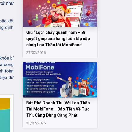
 tử như
oặc kết
ng định
Giữ “Lộc” chảy quanh năm – Bí
quyết giúp cửa hàng luôn tấp nập
cùng Loa Thần tài MobiFone
27/02/2026
khóa bí
óa công
nh toàn
điệp dữ
Bứt Phá Doanh Thu Với Loa Thần
Tài MobiFone – Báo Tiền Về Tức
Thì, Càng Dùng Càng Phát
30/07/2026