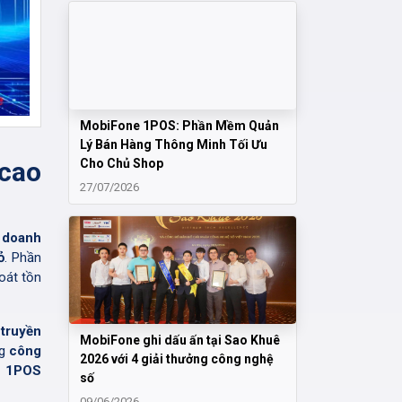
MobiFone 1POS: Phần Mềm Quản
Lý Bán Hàng Thông Minh Tối Ưu
Cho Chủ Shop
cao
27/07/2026
 doanh
ỏ
. Phần
oát tồn
 truyền
MobiFone ghi dấu ấn tại Sao Khuê
ng
công
2026 với 4 giải thưởng công nghệ
e 1POS
số
09/06/2026