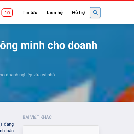
Tin tức
Liên hệ
Hỗ trợ
10
hông minh cho doanh
cho doanh nghiệp vừa và nhỏ
BÀI VIẾT KHÁC
s) đang
ình bán