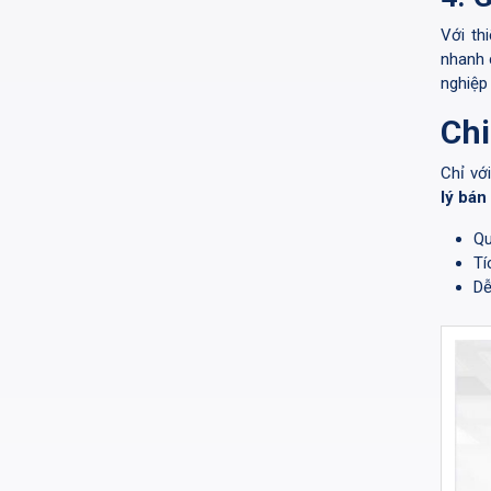
Với th
nhanh 
nghiệp 
Chi
Chỉ vớ
lý bán
Qu
Tí
Dễ