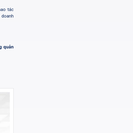
hao tác
, doanh
g quản