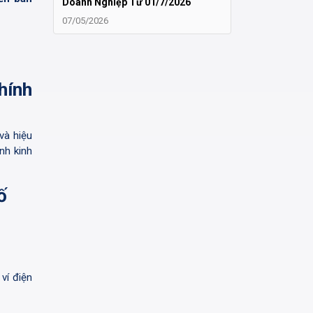
Doanh Nghiệp Từ 01/7/2026
07/05/2026
hính
và hiệu
nh kinh
ố
 ví điện