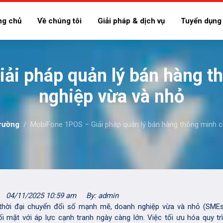
ng chủ
Về chúng tôi
Giải pháp & dịch vụ
Tuyển dụng
ải pháp quản lý bán hàng t
nghiệp vừa và nhỏ
trường
MobiFone 1POS – Giải pháp quản lý bán hàng thông minh 
04/11/2025 10:59 am
By: admin
thời đại chuyển đổi số mạnh mẽ, doanh nghiệp vừa và nhỏ (SME
ối mặt với áp lực cạnh tranh ngày càng lớn. Việc tối ưu hóa quy tr