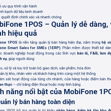
i ưu quy trình vận hành
nh bạch dữ liệu kinh doanh
 quyết định chính xác và nhanh chóng
iFone 1POS – Quản lý dễ dàng,
h hiệu quả
one 1POS
là nền tảng quản lý bán hàng hiện đại, nằm trong
hệ si
one Smart Sales for SMEs (1ERP)
. Phần mềm được thiết kế dàn
c doanh nghiệp hoạt động trong các lĩnh vực
bán lẻ, F&B, làm đẹ
ch vụ
, giúp người dùng:
o, xử lý và lưu trữ toàn bộ giao dịch, sản phẩm, hóa đơn
ản lý kho, nhân viên và khách hàng trên cùng một hệ thống
ám sát hoạt động của từng chi nhánh, cửa hàng hoặc điểm bán t
an thực
– chỉ bằng điện thoại hoặc máy tính bảng
h năng nổi bật của MobiFone 1P
Quản lý bán hàng toàn diện
ne 1POS hỗ trợ quản lý từ khâu
nhập hàng, kiểm kê tồn kho đ