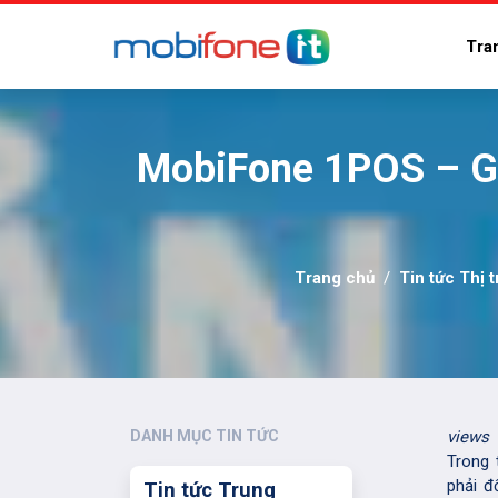
Tra
MobiFone 1POS – Gi
Trang chủ
Tin tức Thị 
DANH MỤC TIN TỨC
views
Trong 
phải đ
Tin tức Trung