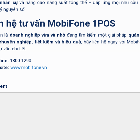
 nhân sự
và nâng cao năng suất tổng thể – đáp ứng mọi nhu cầu 
kỷ nguyên số.
n hệ tư vấn MobiFone 1POS
n là
doanh nghiệp vừa và nhỏ
đang tìm kiếm một giải pháp
quản
huyên nghiệp, tiết kiệm và hiệu quả
, hãy liên hệ ngay với Mobi
 vấn chi tiết:
line:
1800 1290
ite:
www.mobifone.vn
ent