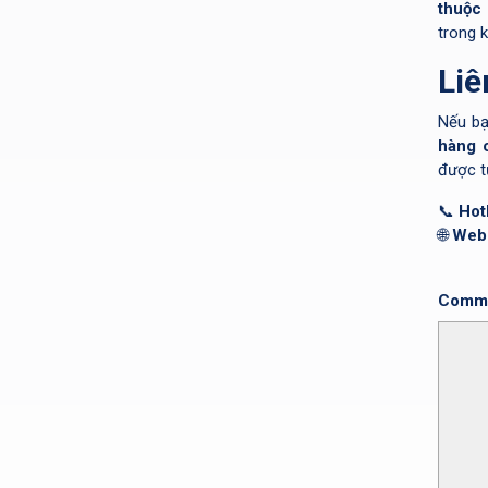
thuộc
trong 
Liê
Nếu bạ
hàng c
được tư
📞
Hot
🌐
Webs
Comm