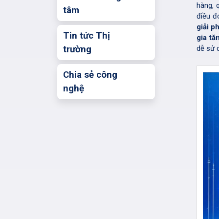
hàng, 
tâm
điều đ
giải p
Tin tức Thị
gia tă
trường
dễ sử 
Chia sẻ công
nghệ