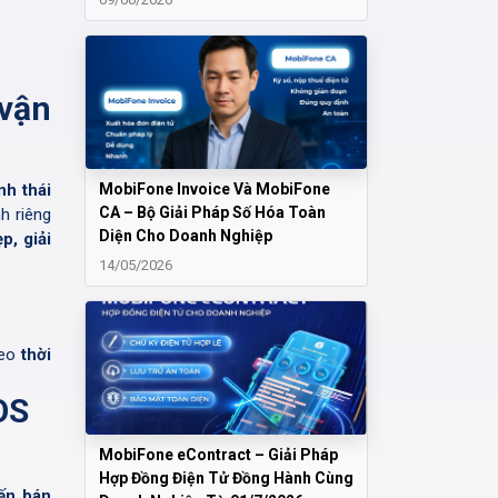
 vận
MobiFone Invoice Và MobiFone
nh thái
CA – Bộ Giải Pháp Số Hóa Toàn
h riêng
Diện Cho Doanh Nghiệp
p, giải
14/05/2026
heo
thời
OS
MobiFone eContract – Giải Pháp
Hợp Đồng Điện Tử Đồng Hành Cùng
ến bán