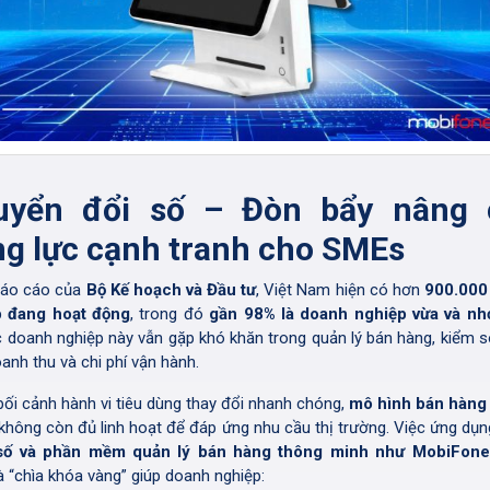
uyển đổi số – Đòn bẩy nâng 
g lực cạnh tranh cho SMEs
báo cáo của
Bộ Kế hoạch và Đầu tư
, Việt Nam hiện có hơn
900.000
p đang hoạt động
, trong đó
gần 98% là doanh nghiệp vừa và nh
c doanh nghiệp này vẫn gặp khó khăn trong quản lý bán hàng, kiểm s
anh thu và chi phí vận hành.
bối cảnh hành vi tiêu dùng thay đổi nhanh chóng,
mô hình bán hàng
không còn đủ linh hoạt để đáp ứng nhu cầu thị trường. Việc ứng dụ
số và phần mềm quản lý bán hàng thông minh như MobiFon
à “chìa khóa vàng” giúp doanh nghiệp: