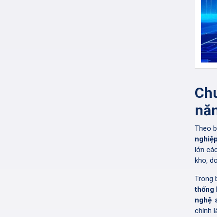
Ch
năn
Theo 
nghiệ
lớn cá
kho, do
Trong 
thống
nghệ 
chính l