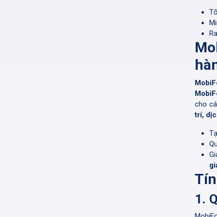
Tố
Mi
Ra
Mob
hàn
MobiF
MobiF
cho cá
trí, dị
Tạ
Qu
Gi
gi
Tín
1. 
MobiFo