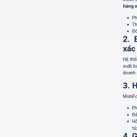
hàng v
Ph
Th
Đố
2. 
xác
Hệ th
suất b
doanh 
3. 
MobiFo
Ph
Đả
Hỗ
tử
4. 