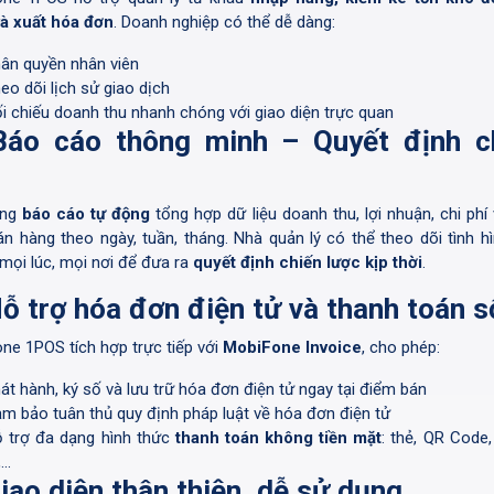
à xuất hóa đơn
. Doanh nghiệp có thể dễ dàng:
ân quyền nhân viên
eo dõi lịch sử giao dịch
i chiếu doanh thu nhanh chóng với giao diện trực quan
Báo cáo thông minh – Quyết định c
ống
báo cáo tự động
tổng hợp dữ liệu doanh thu, lợi nhuận, chi phí 
án hàng theo ngày, tuần, tháng. Nhà quản lý có thể theo dõi tình hì
mọi lúc, mọi nơi để đưa ra
quyết định chiến lược kịp thời
.
Hỗ trợ hóa đơn điện tử và thanh toán s
ne 1POS tích hợp trực tiếp với
MobiFone Invoice
, cho phép:
át hành, ký số và lưu trữ hóa đơn điện tử ngay tại điểm bán
m bảo tuân thủ quy định pháp luật về hóa đơn điện tử
 trợ đa dạng hình thức
thanh toán không tiền mặt
: thẻ, QR Code,
,…
Giao diện thân thiện, dễ sử dụng