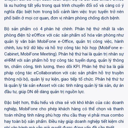
là xu hướng tất yếu trong quá trình chuyển đổi số và càng có ý
nghĩa đặc biệt hơn trong bối cảnh làm việc trực tuyến trở nên
phổ biến ở mọi cơ quan, đơn vị nhằm phòng chống dịch bệnh.
Bộ sản phẩm có 4 phân hệ chính. Phân hệ thứ nhất là văn
phòng điện tử eOffice với các sản phẩm số hóa văn phòng như
quản lý văn bản MobiFone e-Office, quản trị công việc, hành
chính, lưu trữ dữ liệu và hỗ trợ công tác hội họp (MobiFone e-
Cabinet, MobiFone Meeting). Phân hệ thứ hai là quản trị nhân sự
eHRM với sản phẩm hỗ trợ công tác tuyển dụng, quản lý thông
tin, chấm công, tính lương, theo dõi KPI. Phân hệ thứ ba là giải
pháp cộng tác eCollaboration với các sản phẩm hỗ trợ truyền
thông nội bộ, quản lý sự kiện, giao tiếp tổ chức. Phân hệ thứ tư
là quản lý tài sản eAsset với các tính năng quản lý tài sản, dự án
đầu tư, giúp DN dễ dàng quản trị nguồn lực.
Đặc biệt hơn, thấu hiểu và chia sẻ với khó khăn của các doanh
nghiệp, MobiFone cho phép khách hàng có thể chọn và thanh
toán những tính năng phù hợp nhu cầu thay vì phải mua combo
hay toàn bộ sản phẩm. Điều này giúp doanh nghiệp tiết kiệm chi
phí vận hành mà vẫn giải quyết được đúng vấn đề cần thiết.