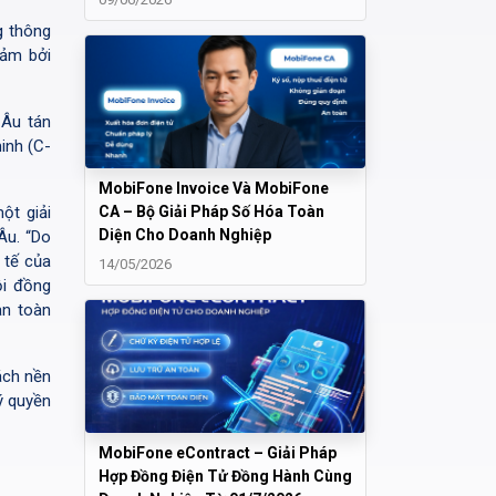
g thông
đảm bởi
 Âu tán
inh (C-
MobiFone Invoice Và MobiFone
ột giải
CA – Bộ Giải Pháp Số Hóa Toàn
Diện Cho Doanh Nghiệp
Âu. “Do
 tế của
14/05/2026
ội đồng
an toàn
ách nền
ý quyền
MobiFone eContract – Giải Pháp
Hợp Đồng Điện Tử Đồng Hành Cùng