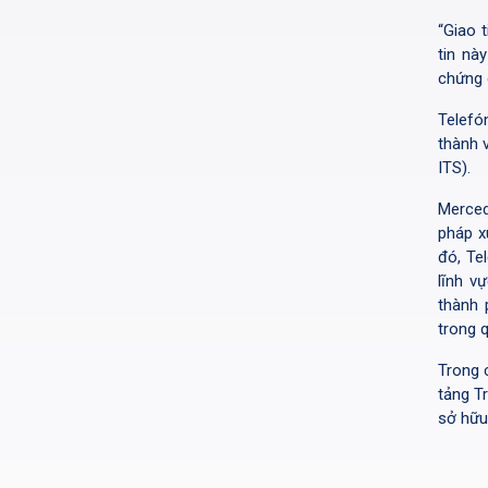
“Giao 
tin nà
chứng 
Telefó
thành 
ITS).
Merced
pháp x
đó, Te
lĩnh v
thành 
trong q
Trong 
tảng T
sở hữu