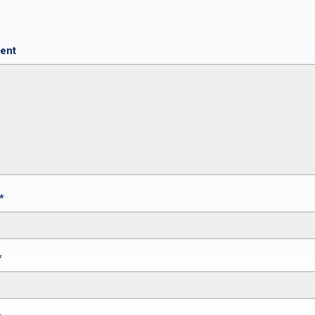
ent
*
*