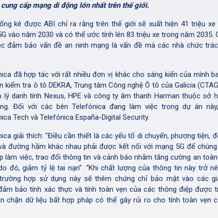
 cung cấp mạng di động lớn nhất trên thế giới.
ống kê được ABI chỉ ra rằng trên thế giới sẽ xuất hiện 41 triệu xe 
G vào năm 2030 và có thể ước tính lên 83 triệu xe trong năm 2035. C
iệc đảm bảo vấn đề an ninh mạng là vấn đề mà các nhà chức trá
nica đã hợp tác với rất nhiều đơn vị khác cho sáng kiến ​​của mình 
n kiểm tra ô tô DEKRA, Trung tâm Công nghệ Ô tô của Galicia (CTAG
n lý danh tính Nexus, HPE và công ty âm thanh Harman thuộc sở 
g. Đối với các bên Telefónica đang làm việc trong dự án này
ica Tech và Telefónica España-Digital Security.
ica giải thích: “Điều cần thiết là các yếu tố di chuyển, phương tiện, 
và đường hầm khác nhau phải được kết nối với mạng 5G để chúng
ợp làm việc, trao đổi thông tin và cảnh báo nhằm tăng cường an toà
do đó, giảm tỷ lệ tai nạn”. “Khi chất lượng của thông tin này trở n
 trường hợp sử dụng này sẽ thêm chứng chỉ bảo mật vào các gi
ảm bảo tính xác thực và tính toàn vẹn của các thông điệp được t
n chặn dữ liệu bất hợp pháp có thể gây rủi ro cho tính toàn vẹn 