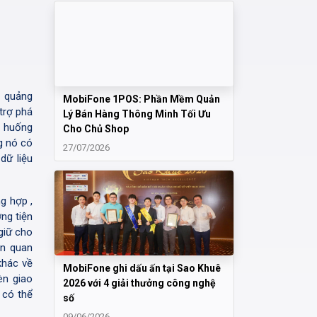
c quảng
MobiFone 1POS: Phần Mềm Quản
trợ phá
Lý Bán Hàng Thông Minh Tối Ưu
h huống
Cho Chủ Shop
g nó có
27/07/2026
dữ liệu
g hợp ,
ng tiện
giữ cho
ên quan
khác về
MobiFone ghi dấu ấn tại Sao Khuê
èn giao
2026 với 4 giải thưởng công nghệ
 có thể
số
09/06/2026