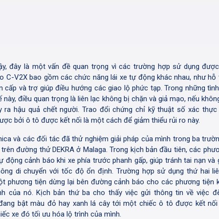
ậy, đây là một vấn đề quan trọng vì các trường hợp sử dụng đượ
o C-V2X bao gồm các chức năng lái xe tự động khác nhau, như hỗ 
n cấp và trợ giúp điều hướng các giao lộ phức tạp. Trong những tìn
ế này, điều quan trọng là liên lạc không bị chặn và giả mạo, nếu khôn
y ra hậu quả chết người. Trao đổi chứng chỉ kỹ thuật số xác thực 
ược bởi ô tô được kết nối là một cách để giảm thiểu rủi ro này.
nica và các đối tác đã thử nghiệm giải pháp của mình trong ba trườn
a trên đường thử DEKRA ở Malaga. Trong kịch bản đầu tiên, các phươ
ự động cảnh báo khi xe phía trước phanh gấp, giúp tránh tai nạn và 
hông di chuyển với tốc độ ổn định. Trường hợp sử dụng thứ hai li
t phương tiện dừng lại bên đường cảnh báo cho các phương tiện 
ình của nó. Kịch bản thứ ba cho thấy việc gửi thông tin về việc đ
đang bật màu đỏ hay xanh lá cây tới một chiếc ô tô được kết nối
iếc xe đó tối ưu hóa lộ trình của mình.