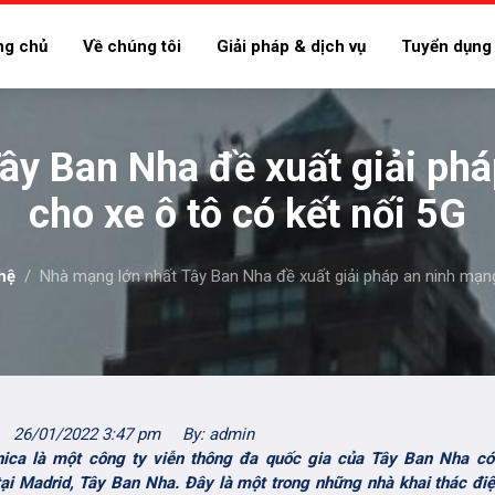
ng chủ
Về chúng tôi
Giải pháp & dịch vụ
Tuyển dụng
ây Ban Nha đề xuất giải ph
cho xe ô tô có kết nối 5G
hệ
Nhà mạng lớn nhất Tây Ban Nha đề xuất giải pháp an ninh mạng
26/01/2022 3:47 pm
By: admin
nica là một công ty viễn thông đa quốc gia của Tây Ban Nha có
tại Madrid, Tây Ban Nha. Đây là một trong những nhà khai thác điệ