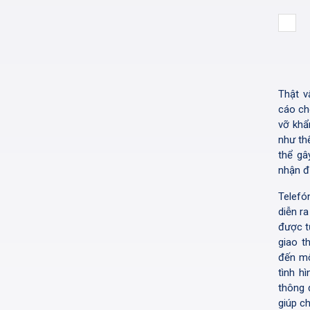
Thật v
cáo ch
vỡ khẩ
như th
thể gâ
nhận đ
Telefó
diễn r
được t
giao t
đến mộ
tình h
thông 
giúp ch