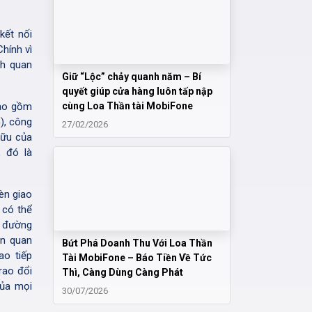
kết nối
hính vì
ch quan
Giữ “Lộc” chảy quanh năm – Bí
quyết giúp cửa hàng luôn tấp nập
bao gồm
cùng Loa Thần tài MobiFone
), công
27/02/2026
hữu của
, đó là
đèn giao
 có thể
n đường
ên quan
Bứt Phá Doanh Thu Với Loa Thần
ao tiếp
Tài MobiFone – Báo Tiền Về Tức
rao đổi
Thì, Càng Dùng Càng Phát
của mọi
30/07/2026