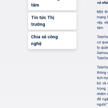
và nhà
tâm
Một th
Tin tức Thị
mạng 5
vậy, v
trường
tâm.
Chia sẻ công
Telefó
cơ qua
nghệ
ty quả
Samsun
Telefón
Telefón
thông 
tích h
bộ và 
trọng,
nhằm đ
để ngă
người.”