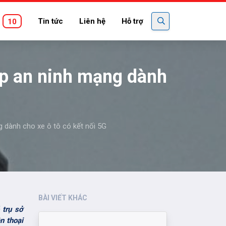
Tin tức
Liên hệ
Hỗ trợ
10
áp an ninh mạng dành
 dành cho xe ô tô có kết nối 5G
BÀI VIẾT KHÁC
 trụ sở
n thoại