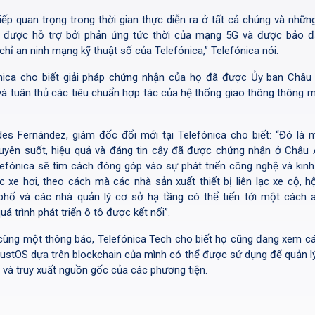
tiếp quan trọng trong thời gian thực diễn ra ở tất cả chúng và nhữn
y được hỗ trợ bởi phản ứng tức thời của mạng 5G và được bảo 
chỉ an ninh mạng kỹ thuật số của Telefónica,” Telefónica nói.
nica cho biết giải pháp chứng nhận của họ đã được Ủy ban Châu
và tuân thủ các tiêu chuẩn hợp tác của hệ thống giao thông thông m
es Fernández, giám đốc đổi mới tại Telefónica cho biết: “Đó là m
uyên suốt, hiệu quả và đáng tin cậy đã được chứng nhận ở Châu 
lefónica sẽ tìm cách đóng góp vào sự phát triển công nghệ và kinh
ực xe hơi, theo cách mà các nhà sản xuất thiết bị liên lạc xe cộ, h
phố và các nhà quản lý cơ sở hạ tầng có thể tiến tới một cách 
uá trình phát triển ô tô được kết nối”.
cùng một thông báo, Telefónica Tech cho biết họ cũng đang xem c
rustOS dựa trên blockchain của mình có thể được sử dụng để quản l
 và truy xuất nguồn gốc của các phương tiện.