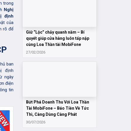
h trong
nh
Nghị
ị định
bật của
m rõ để
Giữ “Lộc” chảy quanh năm – Bí
quyết giúp cửa hàng luôn tấp nập
cùng Loa Thần tài MobiFone
CP
27/02/2026
phủ ban
ị định
ừ ngày
ơn điện
ông tin
Bứt Phá Doanh Thu Với Loa Thần
Tài MobiFone – Báo Tiền Về Tức
Thì, Càng Dùng Càng Phát
30/07/2026