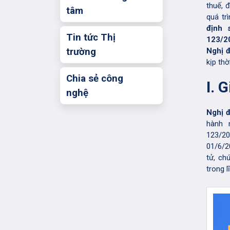
thuế, 
tâm
quá tr
định 
Tin tức Thị
123/2
trường
Nghị 
kịp thờ
Chia sẻ công
I. 
nghệ
Nghị 
hành 
123/2
01/6/2
tử, ch
trong l