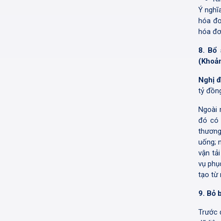
Ý nghĩ
hóa đơ
hóa đơ
8. Bổ 
(Khoản
Nghị đ
tỷ đồng
Ngoài 
đó có 
thương
uống; n
vận tải
vụ phụ
tạo từ 
9. Bỏ 
Trước 