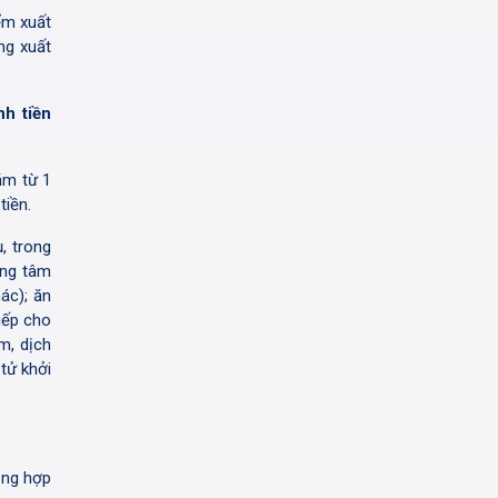
ểm xuất
ng xuất
nh tiền
ăm từ 1
tiền.
, trong
ung tâm
ác); ăn
tiếp cho
im, dịch
tử khởi
ổng hợp