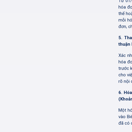
Từ 01/
hóa đơ
thế ho
mỗi hó
đơn, c
5. Tha
thuận 
Xác nh
hóa đơ
trước 
cho vi
rõ nội
6. Hóa
(Khoản
Một hó
vào Bi
đã có 