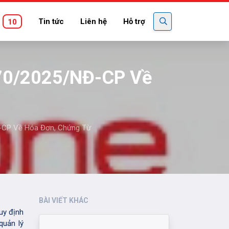
Tin tức
Liên hệ
Hỗ trợ
10
 70/2025/NĐ-CP Về
Đ-CP Về Hóa Đơn, Chứng Từ
BÀI VIẾT KHÁC
uy định
quản lý