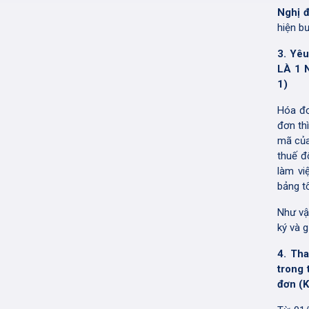
Nghị 
hiện b
3. Yê
LÀ 1 
1)
Hóa đơ
đơn th
mã của
thuế đ
làm vi
bảng t
Như vậ
ký và g
4. Tha
trong 
đơn (K