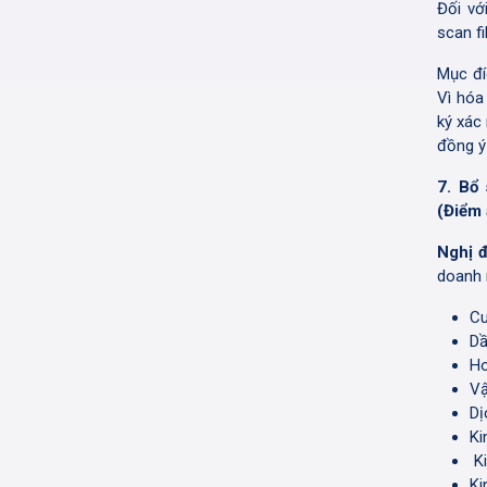
Đối vớ
scan fi
Mục đí
Vì hóa
ký xác
đồng ý
7. Bổ
(Điểm 
Nghị 
doanh
Cu
Dầ
Ho
Vậ
Dị
Ki
Ki
Ki