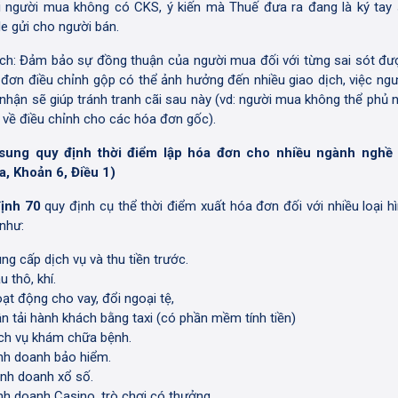
i người mua không có CKS, ý kiến mà Thuế đưa ra đang là ký tay
le gửi cho người bán.
ch: Đảm bảo sự đồng thuận của người mua đối với từng sai sót đư
 đơn điều chỉnh gộp có thể ảnh hưởng đến nhiều giao dịch, việc ng
 nhận sẽ giúp tránh tranh cãi sau này (vd: người mua không thể phủ 
 về điều chỉnh cho các hóa đơn gốc).
 sung quy định thời điểm lập hóa đơn cho nhiều ngành nghề 
a, Khoản 6, Điều 1)
định 70
quy định cụ thể thời điểm xuất hóa đơn đối với nhiều loại hì
 như:
ng cấp dịch vụ và thu tiền trước.
u thô, khí.
ạt động cho vay, đổi ngoại tệ,
n tải hành khách bằng taxi (có phần mềm tính tiền)
ch vụ khám chữa bệnh.
nh doanh bảo hiểm.
nh doanh xổ số.
nh doanh Casino, trò chơi có thưởng.