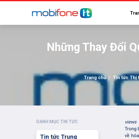
Tra
Những Thay Đổi Q
Trang chủ
Tin tức Thị
DANH MỤC TIN TỨC
views
Trong 
về hóa
Tin tức Trung