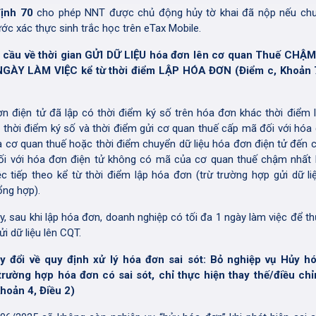
định 70
cho phép NNT được chủ động hủy tờ khai đã nộp nếu ch
ước xác thực sinh trắc học trên eTax Mobile.
u cầu về thời gian GỬI DỮ LIỆU hóa đơn lên cơ quan Thuế CHẬ
NGÀY LÀM VIỆC kể từ thời điểm LẬP HÓA ĐƠN (Điểm c, Khoản 7
n điện tử đã lập có thời điểm ký số trên hóa đơn khác thời điểm 
ì thời điểm ký số và thời điểm gửi cơ quan thuế cấp mã đối với hóa
 cơ quan thuế hoặc thời điểm chuyển dữ liệu hóa đơn điện tử đến 
ối với hóa đơn điện tử không có mã của cơ quan thuế chậm nhất 
ệc tiếp theo kể từ thời điểm lập hóa đơn (trừ trường hợp gửi dữ li
ổng hợp).
y, sau khi lập hóa đơn, doanh nghiệp có tối đa 1 ngày làm việc để th
ửi dữ liệu lên CQT.
y đổi về quy định xử lý hóa đơn sai sót: Bỏ nghiệp vụ Hủy h
trường hợp hóa đơn có sai sót, chỉ thực hiện thay thế/điều ch
hoản 4, Điều 2)