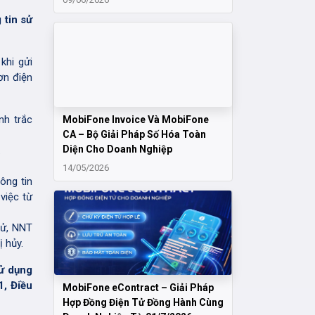
tin sử
khi gửi
ơn điện
nh trắc
MobiFone Invoice Và MobiFone
CA – Bộ Giải Pháp Số Hóa Toàn
Diện Cho Doanh Nghiệp
.
14/05/2026
ông tin
việc từ
tử, NNT
 hủy.
sử dụng
1, Điều
MobiFone eContract – Giải Pháp
Hợp Đồng Điện Tử Đồng Hành Cùng