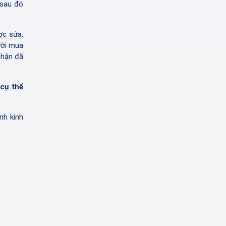
 sau đó
ợc sửa.
ười mua
nhận đã
cụ thể
nh kinh