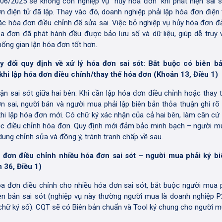
06/2025 sẽ không còn nghiệp vụ “hủy hóa đơn” khi phát hiện sai s
n điện tử đã lập. Thay vào đó, doanh nghiệp phải lập hóa đơn điện 
ặc hóa đơn điều chỉnh để sửa sai. Việc bỏ nghiệp vụ hủy hóa đơn 
a đơn đã phát hành đều được bảo lưu số và dữ liệu, giúp dễ truy 
hống gian lận hóa đơn tốt hơn.
y đổi quy định về xử lý hóa đơn sai sót: Bắt buộc có biên b
khi lập hóa đơn điều chỉnh/thay thế hóa đơn (Khoản 13, Điều 1)
ận sai sót giữa hai bên: Khi cần lập hóa đơn điều chỉnh hoặc thay 
n sai, người bán và người mua phải lập biên bản thỏa thuận ghi rõ 
khi lập hóa đơn mới. Có chữ ký xác nhận của cả hai bên, làm căn cứ 
ệc điều chỉnh hóa đơn. Quy định mới đảm bảo minh bạch – người 
 dung chỉnh sửa và đồng ý, tránh tranh chấp về sau.
 đơn điều chỉnh nhiều hóa đơn sai sót – người mua phải ký b
 36, Điều 1)
a đơn điều chỉnh cho nhiều hóa đơn sai sót, bắt buộc người mua 
ên bản sai sót (nghiệp vụ này thường người mua là doanh nghiệp P
chữ ký số). CQT sẽ có Biên bản chuẩn và Tool ký chung cho người m