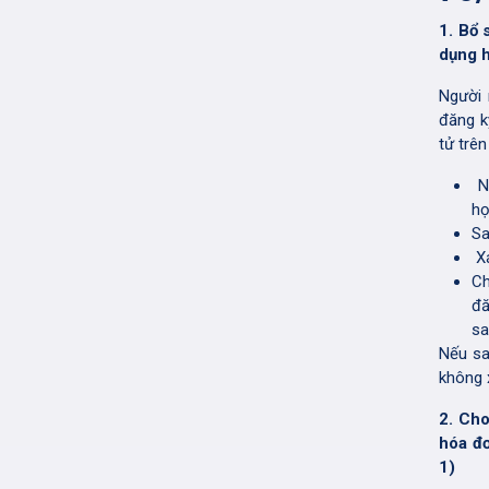
1. Bổ
dụng h
Người 
đăng k
tử trê
NN
họ
Sa
Xá
Ch
đă
sa
Nếu sa
không 
2. Cho
hóa đơ
1)