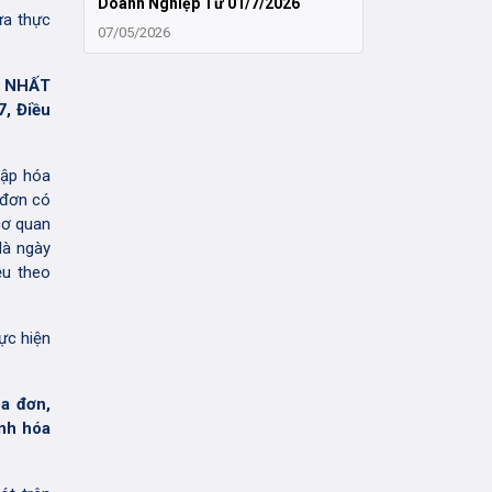
Doanh Nghiệp Từ 01/7/2026
ưa thực
07/05/2026
M NHẤT
, Điều
lập hóa
 đơn có
cơ quan
là ngày
ệu theo
ực hiện
óa đơn,
ỉnh hóa