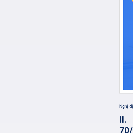
Nghị đ
II
70/