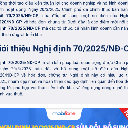
đồng thời tạo điều kiện thuận lợi cho doanh nghiệp và hộ kinh doan
ình hoạt động. Ngày 20/3/2025, Chính phủ đã chính thức ban hà
số
70/2025/NĐ-CP
, sửa đổi, bổ sung một số điều của
Ngh
020/NĐ-CP
về hóa đơn, chứng từ. Dưới đây là các điểm mới nổi 
định 70/2025/NĐ-CP
mà các tổ chức, cá nhân kinh doanh cần nắ
i thích ứng và triển khai.
Giới thiệu Nghị định 70/2025/NĐ-
định 70/2025/NĐ-CP
là văn bản pháp luật quan trọng được Chính 
ngày 20/3/2025, sửa đổi và bổ sung một số điều của Ngh
020/NĐ-CP về hóa đơn, chứng từ. Nghị định này có hiệu lực t
025, nhằm cập nhật và hoàn thiện các quy định liên quan đến hóa đ
ứng từ, phù hợp với thực tiễn triển khai và ứng dụng công nghệ th
ĩnh vực thuế.