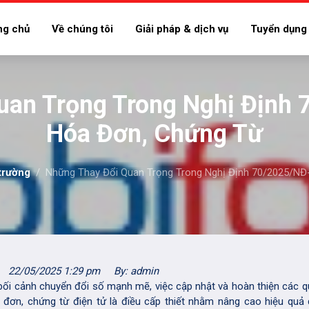
ng chủ
Về chúng tôi
Giải pháp & dịch vụ
Tuyển dụng
uan Trọng Trong Nghị Định
Hóa Đơn, Chứng Từ
 trường
Những Thay Đổi Quan Trọng Trong Nghị Định 70/2025/N
22/05/2025 1:29 pm
By: admin
bối cảnh chuyển đổi số mạnh mẽ, việc cập nhật và hoàn thiện các q
 đơn, chứng từ điện tử là điều cấp thiết nhằm nâng cao hiệu quả 