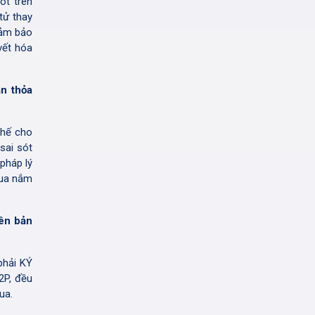
ót trên
tử thay
đảm bảo
vết hóa
ản thỏa
thế cho
sai sót
pháp lý
mua nắm
iên bản
phải KÝ
2P, đều
ua.