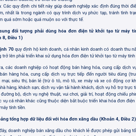
a: Các quy định chi tiết này giúp doanh nghiệp xác định đúng thời đi
n, nhất là trong ngành có quy trình dịch vụ phức tạp, tránh tình trạ
n quá sớm hoặc quá muộn so với thực tế.
sung đối tượng phải dùng hóa đơn điện tử khởi tạo từ máy tí
 8, Điều 1)
ịnh 70
quy định hộ kinh doanh, cá nhân kinh doanh có doanh thu n
 trở lên phải triển khai sử dụng hóa đơn điện tử khởi tạo từ máy tính 
ra, các doanh nghiệp có hoạt động bán hàng hóa, cung cấp dịch vụ
bán hàng hóa, cung cấp dịch vụ trực tiếp đến người tiêu dùng (tr
 mại; siêu thị; bán lẻ (trừ ô tô, mô tô, xe máy và xe có động cơ kh
hà hàng; khách sạn; dịch vụ vận tải hành khách, dịch vụ hỗ trợ trực 
 đường bộ, dịch vụ nghệ thuật, vui chơi, giải trí, hoạt động chiếu ph
c vụ cá nhân khác cũng thuộc diện bắt buộc triển khai hóa đơn điện 
máy tính tiền.
bảng tổng hợp dữ liệu đối với hóa đơn xăng dầu (Khoản 4, Điều 2)
đây, doanh nghiệp bán xăng dầu cho khách lẻ được phép gửi bảng t