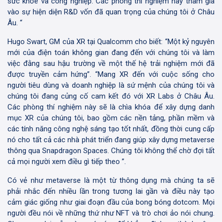
sức khỏe và công nghiệp. Các phòng thí nghiệm này tham gia
vào sự hiện diện R&D vốn đã quan trọng của chúng tôi ở Châu
Âu. “
Hugo Swart, GM của XR tại Qualcomm cho biết: “Một kỷ nguyên
mới của điện toán không gian đang đến với chúng tôi và làm
việc đằng sau hậu trường về một thế hệ trải nghiệm mới đã
được truyền cảm hứng”. “Mang XR đến với cuộc sống cho
người tiêu dùng và doanh nghiệp là sứ mệnh của chúng tôi và
chúng tôi đang củng cố cam kết đó với XR Labs ở Châu Âu.
Các phòng thí nghiệm này sẽ là chìa khóa để xây dựng danh
mục XR của chúng tôi, bao gồm các nền tảng, phần mềm và
các tính năng công nghệ sáng tạo tốt nhất, đồng thời cung cấp
nó cho tất cả các nhà phát triển đang giúp xây dựng metaverse
thông qua Snapdragon Spaces. Chúng tôi không thể chờ đợi tất
cả mọi người xem điều gì tiếp theo ”.
Có vẻ như metaverse là một từ thông dụng mà chúng ta sẽ
phải nhắc đến nhiều lần trong tương lai gần và điều này tạo
cảm giác giống như giai đoạn đầu của bong bóng dotcom. Mọi
người đều nói về những thứ như NFT và trò chơi ảo nói chung.