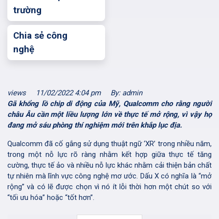
trường
Chia sẻ công
nghệ
views
11/02/2022 4:04 pm
By: admin
Gã khổng lồ chip di động của Mỹ, Qualcomm cho rằng người
châu Âu cần một liều lượng lớn về thực tế mở rộng, vì vậy họ
đang mở sáu phòng thí nghiệm mới trên khắp lục địa.
Qualcomm đã cố gắng sử dụng thuật ngữ ‘XR’ trong nhiều năm,
trong một nỗ lực rõ ràng nhằm kết hợp giữa thực tế tăng
cường, thực tế ảo và nhiều nỗ lực khác nhằm cải thiện bản chất
tự nhiên mà lĩnh vực công nghệ mơ ước. Dấu X có nghĩa là “mở
rộng” và có lẽ được chọn vì nó ít lỗi thời hơn một chút so với
“tối ưu hóa” hoặc “tốt hơn”.