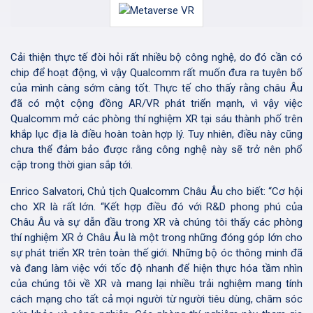
Cải thiện thực tế đòi hỏi rất nhiều bộ công nghệ, do đó cần có
chip để hoạt động, vì vậy Qualcomm rất muốn đưa ra tuyên bố
của mình càng sớm càng tốt. Thực tế cho thấy rằng châu Âu
đã có một cộng đồng AR/VR phát triển mạnh, vì vậy việc
Qualcomm mở các phòng thí nghiệm XR tại sáu thành phố trên
khắp lục địa là điều hoàn toàn hợp lý. Tuy nhiên, điều này cũng
chưa thể đảm bảo được rằng công nghệ này sẽ trở nên phổ
cập trong thời gian sắp tới.
Enrico Salvatori, Chủ tịch Qualcomm Châu Âu cho biết: “Cơ hội
cho XR là rất lớn. “Kết hợp điều đó với R&D phong phú của
Châu Âu và sự dẫn đầu trong XR và chúng tôi thấy các phòng
thí nghiệm XR ở Châu Âu là một trong những đóng góp lớn cho
sự phát triển XR trên toàn thế giới. Những bộ óc thông minh đã
và đang làm việc với tốc độ nhanh để hiện thực hóa tầm nhìn
của chúng tôi về XR và mang lại nhiều trải nghiệm mang tính
cách mạng cho tất cả mọi người từ người tiêu dùng, chăm sóc