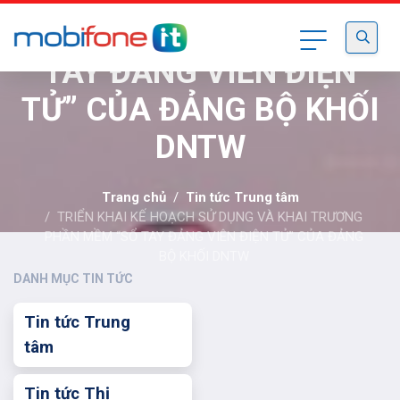
TRƯƠNG PHẦN MỀM “SỔ
TAY ĐẢNG VIÊN ĐIỆN
TỬ” CỦA ĐẢNG BỘ KHỐI
DNTW
Trang chủ
Tin tức Trung tâm
TRIỂN KHAI KẾ HOẠCH SỬ DỤNG VÀ KHAI TRƯƠNG
PHẦN MỀM “SỔ TAY ĐẢNG VIÊN ĐIỆN TỬ” CỦA ĐẢNG
BỘ KHỐI DNTW
DANH MỤC TIN TỨC
Tin tức Trung
tâm
Tin tức Thị