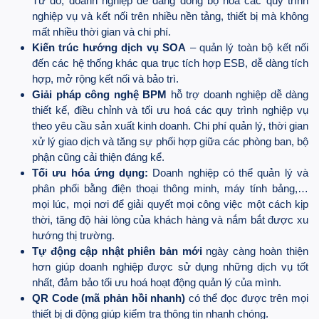
Từ đó, doanh nghiệp dễ dàng đồng bộ hoá các quy trình
nghiệp vụ và kết nối trên nhiều nền tảng, thiết bị mà không
mất nhiều thời gian và chi phí.
Kiến trúc hướng dịch vụ SOA
– quản lý toàn bộ kết nối
đến các hệ thống khác qua trục tích hợp ESB, dễ dàng tích
hợp, mở rộng kết nối và bảo trì.
Giải pháp công nghệ BPM
hỗ trợ doanh nghiệp dễ dàng
thiết kế, điều chỉnh và tối ưu hoá các quy trình nghiệp vụ
theo yêu cầu sản xuất kinh doanh. Chi phí quản lý, thời gian
xử lý giao dịch và tăng sự phối hợp giữa các phòng ban, bộ
phận cũng cải thiện đáng kể.
Tối ưu hóa ứng dụng:
Doanh nghiệp có thể quản lý và
phân phối bằng điện thoại thông minh, máy tính bảng,…
mọi lúc, mọi nơi để giải quyết mọi công việc một cách kịp
thời, tăng độ hài lòng của khách hàng và nắm bắt được xu
hướng thị trường.
Tự động cập nhật phiên bản mới
ngày càng hoàn thiện
hơn giúp doanh nghiệp được sử dụng những dịch vụ tốt
nhất, đảm bảo tối ưu hoá hoạt động quản lý của mình.
QR Code (mã phản hồi nhanh)
có thể đọc được trên mọi
thiết bị di động giúp kiểm tra thông tin nhanh chóng.